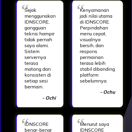
Sejak
Kenyamanan
menggunakan
jadi nilai utama
IDNSCORE,
di IDNSCORE.
gangguan
Perpindahan
teknis hampir
menu cepat,
tidak pernah
visualnya
saya alami.
bersih, dan
Sistem
respons
servernya
permainan
terasa
terasa lebih
matang dan
stabil dibanding
konsisten di
platform
setiap sesi
sebelumnya.
bermain.
- Ochu
- Ochi
IDNSCORE
Menurut saya
benar-benar
IDNSCORE