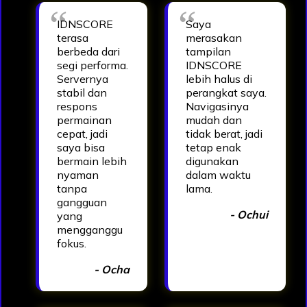
IDNSCORE
Saya
terasa
merasakan
berbeda dari
tampilan
segi performa.
IDNSCORE
Servernya
lebih halus di
stabil dan
perangkat saya.
respons
Navigasinya
permainan
mudah dan
cepat, jadi
tidak berat, jadi
saya bisa
tetap enak
bermain lebih
digunakan
nyaman
dalam waktu
tanpa
lama.
gangguan
- Ochui
yang
mengganggu
fokus.
- Ocha