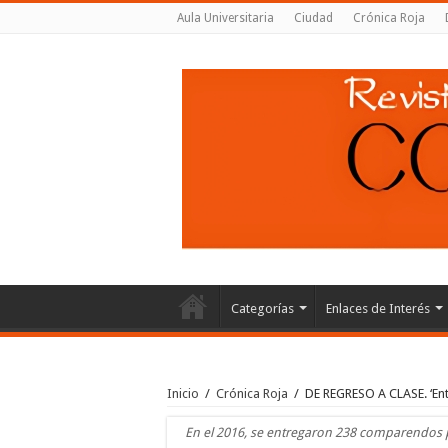
Aula Universitaria
Ciudad
Crónica Roja
Categorías
Enlaces de Interés
Inicio
/
Crónica Roja
/
DE REGRESO A CLASE. ‘Ent
En el 2016, se entregaron 238 comparendos p