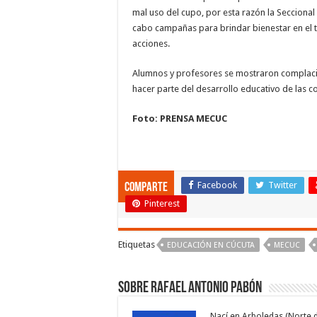
mal uso del cupo, por esta razón la Seccional
cabo campañas para brindar bienestar en el t
acciones.
Alumnos y profesores se mostraron complaci
hacer parte del desarrollo educativo de las 
Foto: PRENSA MECUC
Facebook
Twitter
Comparte
Pinterest
Etiquetas
EDUCACIÓN EN CÚCUTA
MECUC
Sobre Rafael Antonio Pabón
Nací en Arboledas (Norte 