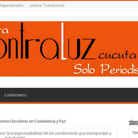
Departamento
Justicia Transicional
Contáctenos
ornos Escolares en Convivencia y Paz’
Sígu
Twe
or la irresponsabilidad de los conductores que transportan a
estudiantes.