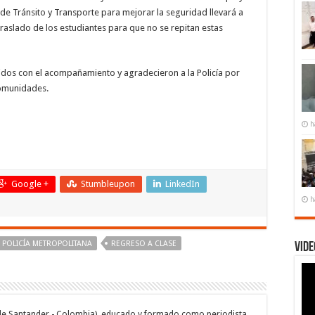
 de Tránsito y Transporte para mejorar la seguridad llevará a
raslado de los estudiantes para que no se repitan estas
dos con el acompañamiento y agradecieron a la Policía por
comunidades.
h
Google +
Stumbleupon
LinkedIn
h
POLICÍA METROPOLITANA
REGRESO A CLASE
Vide
de Santander - Colombia), educado y formado como periodista