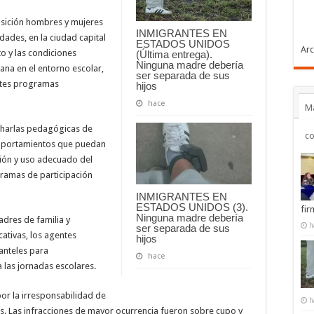
osición hombres y mujeres
INMIGRANTES EN
idades, en la ciudad capital
ESTADOS UNIDOS
Arc
o y las condiciones
(Última entrega).
Ninguna madre debería
ana en el entorno escolar,
ser separada de sus
entes programas
hijos
hace
Má
 charlas pedagógicas de
c
comportamientos que puedan
ión y uso adecuado del
gramas de participación
INMIGRANTES EN
ESTADOS UNIDOS (3).
fir
Ninguna madre debería
adres de familia y
h
ser separada de sus
cativas, los agentes
hijos
anteles para
hace
 las jornadas escolares.
or la irresponsabilidad de
h
s. Las infracciones de mayor ocurrencia fueron sobre cupo y