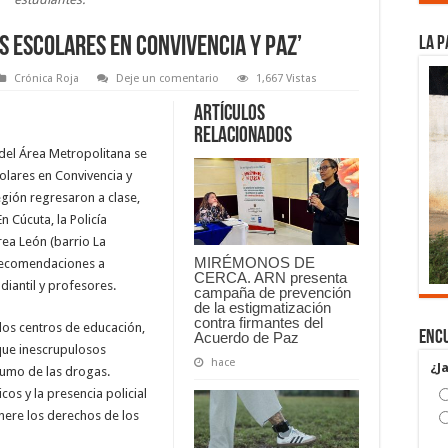
s Escolares en Convivencia y Paz’
La P
Crónica Roja
Deje un comentario
1,667 Vistas
Artículos
relacionados
 del Área Metropolitana se
olares en Convivencia y
egión regresaron a clase,
n Cúcuta, la Policía
rea León (barrio La
MIRÉMONOS DE
 recomendaciones a
CERCA. ARN presenta
diantil y profesores.
campaña de prevención
de la estigmatización
contra firmantes del
 los centros de educación,
Encu
Acuerdo de Paz
que inescrupulosos
hace
¿J
sumo de las drogas.
os y la presencia policial
nere los derechos de los