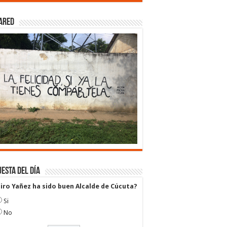
ared
esta del día
airo Yañez ha sido buen Alcalde de Cúcuta?
Si
No